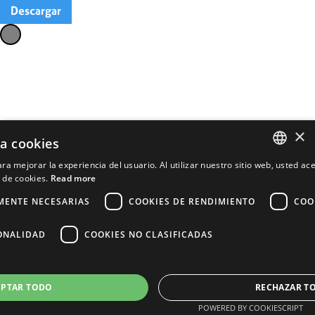
Descargar
×
za cookies
ra mejorar la experiencia del usuario. Al utilizar nuestro sitio web, usted ac
ENGLISH
 de cookies.
Read more
FRENCH
MENTE NECESARIAS
COOKIES DE RENDIMIENTO
COO
PORTUGUESE
ONALIDAD
COOKIES NO CLASIFICADAS
SPANISH
EPTAR TODO
RECHAZAR T
POWERED BY COOKIESCRIPT