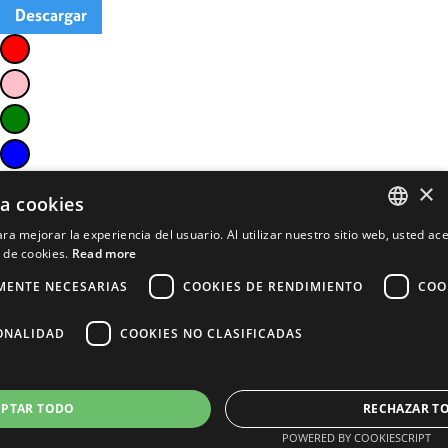
Descargar
×
za cookies
ra mejorar la experiencia del usuario. Al utilizar nuestro sitio web, usted ac
ENGLISH
 de cookies.
Read more
FRENCH
MENTE NECESARIAS
COOKIES DE RENDIMIENTO
COO
PORTUGUESE
ONALIDAD
COOKIES NO CLASIFICADAS
SPANISH
EPTAR TODO
RECHAZAR T
POWERED BY COOKIESCRIPT