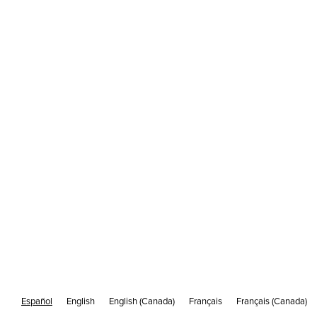
la capacidad
de entrega de
su correo
electrónico |
Cakemail
DELIVERABILITY
/
18 SEPTIEMBRE
4 MINUTOS DE LECTURA
La entregabilidad del correo electrónico es muy
Español
English
English (Canada)
Français
Français (Canada)
importante para cualquier organización que