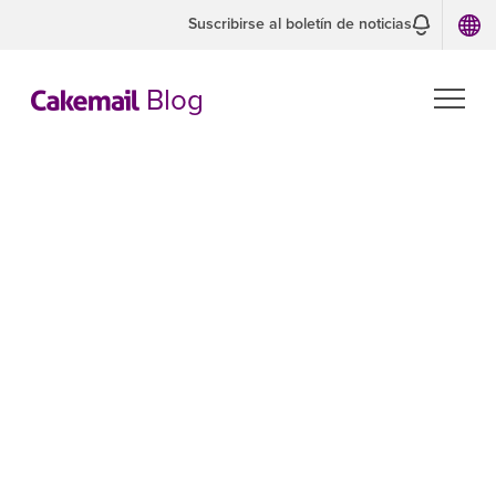
Suscribirse al boletín de noticias
Blog
MEJORES PRÁCTICAS
Deliverability
La entregabilidad del correo electrónico
es la habilidad más complicada, pero la
más crucial, que hay que gestionar si
quieres obtener resultados en tus
campañas de marketing por correo
electrónico.