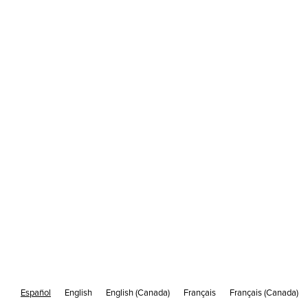
Proceso de calentamiento de IP paso a
paso para lograr la máxima entregabilidad
del correo electrónico | Cakemail
/
29 DE OCTUBRE
4 MINUTOS DE LECTURA
Español
English
English (Canada)
Français
Français (Canada)