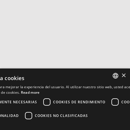
×
za cookies
ra mejorar la experiencia del usuario. Al utilizar nuestro sitio web, usted ac
ENGLISH
 de cookies.
Read more
MENTE NECESARIAS
COOKIES DE RENDIMIENTO
COO
FRENCH
PORTUGUESE
ONALIDAD
COOKIES NO CLASIFICADAS
SPANISH