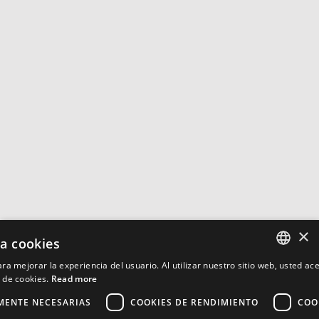
×
za cookies
ra mejorar la experiencia del usuario. Al utilizar nuestro sitio web, usted ac
ENGLISH
 de cookies.
Read more
MENTE NECESARIAS
COOKIES DE RENDIMIENTO
COO
FRENCH